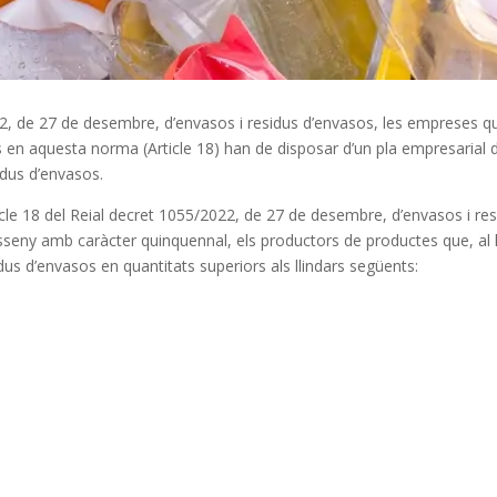
22, de 27 de desembre, d’envasos i residus d’envasos, les empreses q
ts en aquesta norma (Article 18) han de disposar d’un pla empresarial 
idus d’envasos.
ticle 18 del Reial decret 1055/2022, de 27 de desembre, d’envasos i re
isseny amb caràcter quinquennal, els productors de productes que, al l
us d’envasos en quantitats superiors als llindars següents: