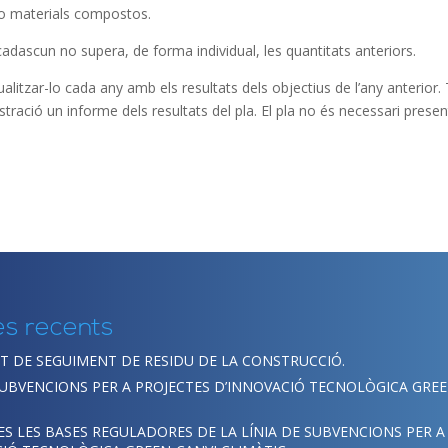
ó o materials compostos.
 cadascun no supera, de forma individual, les quantitats anteriors.
ualitzar-lo cada any amb els resultats dels objectius de l’any anterior. 
stració un informe dels resultats del pla. El pla no és necessari prese
es recents
 DE SEGUIMENT DE RESIDU DE LA CONSTRUCCIÓ.
SUBVENCIONS PER A PROJECTES D’INNOVACIÓ TECNOLÒGICA GREE
S LES BASES REGULADORES DE LA LÍNIA DE SUBVENCIONS PER A